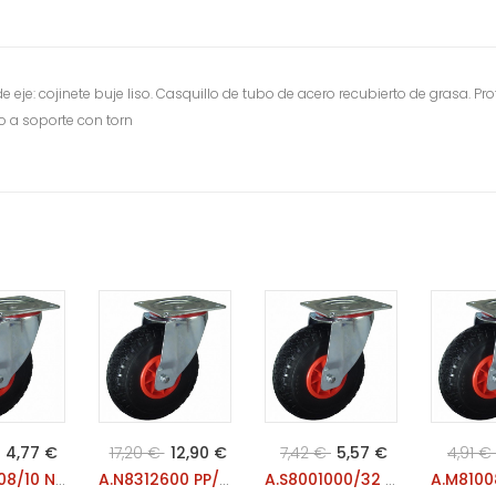
 eje: cojinete buje liso. Casquillo de tubo de acero recubierto de grasa. 
 a soporte con torn
4,77 €
17,20 €
12,90 €
7,42 €
5,57 €
4,91 €
A.7200608/10 NAT GN+CASQ
A.N8312600 PP/IMP LI
A.S8001000/32 NYL LI