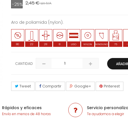
2,45 €
sin IVA
-25%
Aro de poliamida (nylon).
80
22
28
8
LISO
NYLON
NINGUNO
75
CANTIDAD
AÑADIR
Tweet
Compartir
Google+
Pinterest
Rápidos y eficaces
Servicio personaliz
Envío en menos de 48 horas
Te ayudamos a elegir