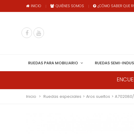
INICIO
QUIÉNES SOMOS
¿CÓMO SABER QUE R
RUEDAS PARA MOBILIARIO
RUEDAS SEMI-INDUS
ENCUE
Inicio
>
Ruedas especiales
>
Aros sueltos
>
A.702080/