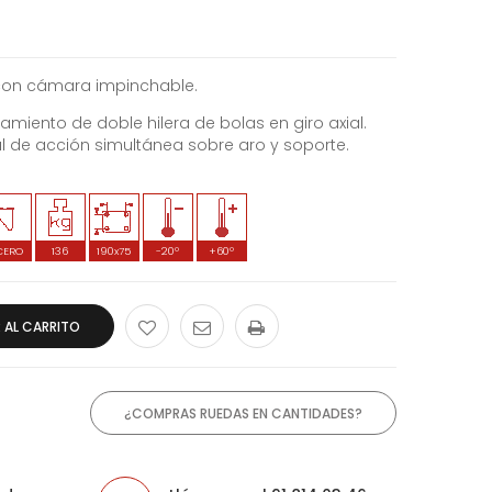
con cámara impinchable.
ento de doble hilera de bolas en giro axial.
al de acción simultánea sobre aro y soporte.
CERO
136
190x75
-20º
+60º
 AL CARRITO
¿COMPRAS RUEDAS EN CANTIDADES?