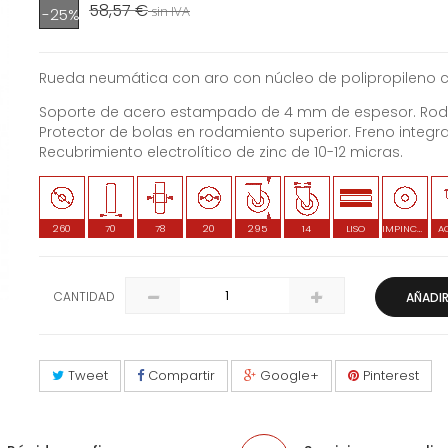
58,57 €
sin IVA
-25%
Rueda neumática con aro con núcleo de polipropileno 
Soporte de acero estampado de 4 mm de espesor. Rodami
Protector de bolas en rodamiento superior. Freno integr
Recubrimiento electrolítico de zinc de 10-12 micras.
260
70
78
20
295
14
LISO
IMPINCHABLE
A
CANTIDAD
AÑADIR
Tweet
Compartir
Google+
Pinterest