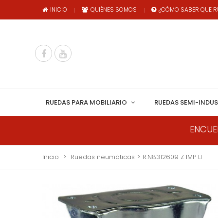
INICIO
QUIÉNES SOMOS
¿CÓMO SABER QUE R
RUEDAS PARA MOBILIARIO
RUEDAS SEMI-INDUS
ENCUE
Inicio
>
Ruedas neumáticas
>
R.N8312609 Z IMP LI