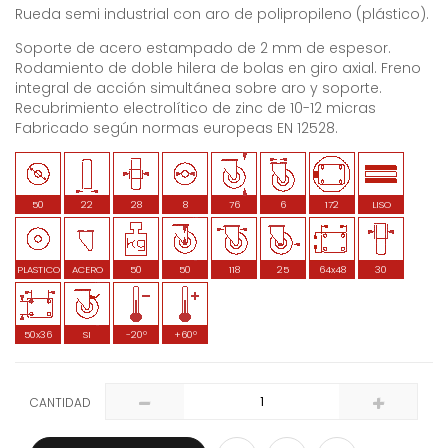
Rueda semi industrial con aro de polipropileno (plástico).
Soporte de acero estampado de 2 mm de espesor.
Rodamiento de doble hilera de bolas en giro axial. Freno
integral de acción simultánea sobre aro y soporte.
Recubrimiento electrolítico de zinc de 10-12 micras
Fabricado según normas europeas EN 12528.
50
22
28
8
76
6
172
LISO
PLASTICO
ACERO
50
50
118
25
64x48
30
50x36
SI
-20º
+60º
CANTIDAD