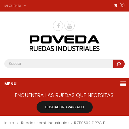
(
0
)
MI CUENTA
MENU
ENCUENTRA LAS RUEDAS QUE NECESITAS:
BUSCADOR AVANZADO
Inicio
>
Ruedas semi-industriales
>
R.7110502 Z PPG F