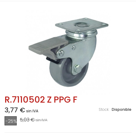
R.7110502 Z PPG F
3,77 €
Stock:
Disponible
sin IVA
5,03 €
sin IVA
-25%